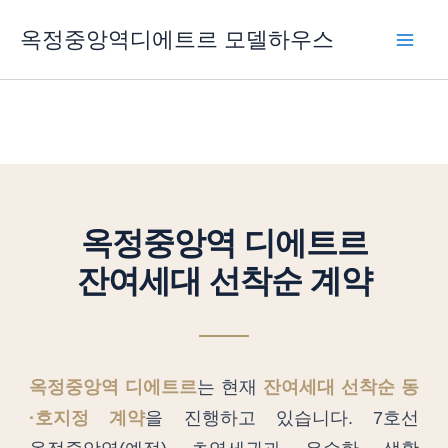
콘
옥정중앙역디에트르 모델하우스
텐
츠
로
건
너
뛰
기
옥정중앙역 디에트르
잔여세대 선착순 계약
옥정중앙역 디에트르
는 현재
잔여세대 선착순 동
·호지정 계약
을 진행하고 있습니다. 7호선