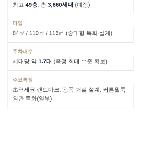
최고
49층
, 총
3,660세대
(예정)
타입
84㎡ / 110㎡ / 116㎡ (중대형 특화 설계)
주차대수
세대당 약
1.7대
(옥정 최대 수준 확보)
주요특징
초역세권 랜드마크, 광폭 거실 설계, 커튼월룩
외관 특화(일부)