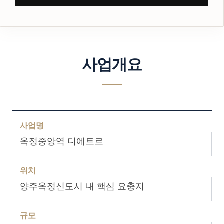
사업개요
사업명
옥정중앙역 디에트르
위치
양주옥정신도시 내 핵심 요충지
규모